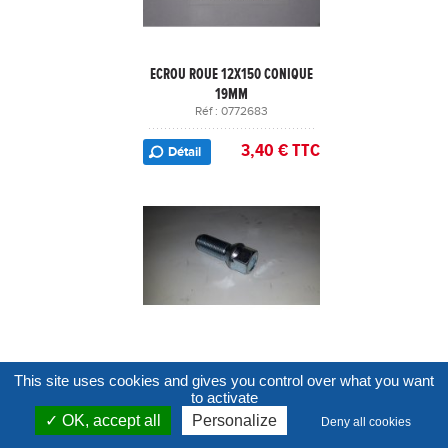
ECROU ROUE 12X150 CONIQUE
19MM
Réf : 0772683
3,40 € TTC
Détail
VIS ROUE 16X150 54mm ECROU
This site uses cookies and gives you control over what you want
19mm DUCATO
to activate
Réf : 0771160
OK, accept all
Personalize
Deny all cookies   
5,02 € TTC
Détail