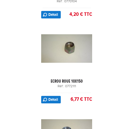
Réf : 0770104
4,20 € TTC
Détail
ECROU ROUE 10X150
Réf : 0772111
6,77 € TTC
Détail