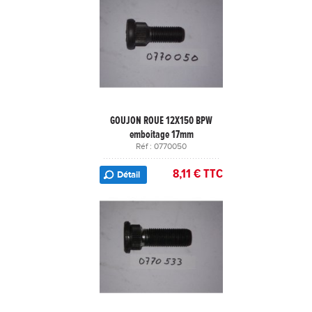
GOUJON ROUE 12X150 BPW
emboitage 17mm
Réf : 0770050
8,11 € TTC
Détail