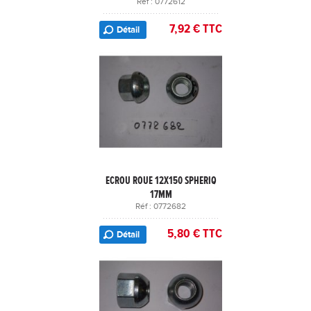
Réf : 0772612
7,92 € TTC
Détail
ECROU ROUE 12X150 SPHERIQ
17MM
Réf : 0772682
5,80 € TTC
Détail