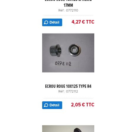
17MM
Réf : 0772110
4,27 € TTC
Détail
ECROU ROUE 10X125 TYPE R4
Réf : 0772112
2,05 € TTC
Détail