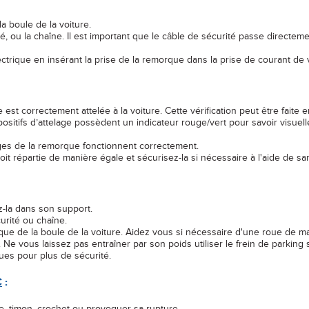
le de la voiture.
haîne. Il est important que le câble de sécurité passe directement
 insérant la prise de la remorque dans la prise de courant de vo
tement attelée à la voiture. Cette vérification peut être faite en 
elage possèdent un indicateur rouge/vert pour savoir visuellem
la remorque fonctionnent correctement.
ie de manière égale et sécurisez-la si nécessaire à l'aide de san
dans son support.
é ou chaîne.
ule de la voiture. Aidez vous si nécessaire d'une roue de manoe
sez pas entraîner par son poids utiliser le frein de parking si 
 pour plus de sécurité.
C
:
 timon, crochet ou provoquer sa rupture.