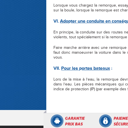
Lorsque vous chargez la remorque, essayez
sur la boule, lorsque la remorque est charg
VI.
Ado
p
ter une conduite en consé
q
En principe, la conduite sur des routes 
violents, tout spécialement si la remorque 
Faire marche arrière avec une remorque né
faut donc manoeuvrer la voiture dans le
vous.
VII.
Pour les
p
ortes bateaux
:
Lors de la mise à l’eau, la remorque devr
dans l’eau. Les pièces mécaniques qui co
indice de protection (IP) (par exemple des 
GARANTIE
PAIEME
PRIX BAS
SÉCURI