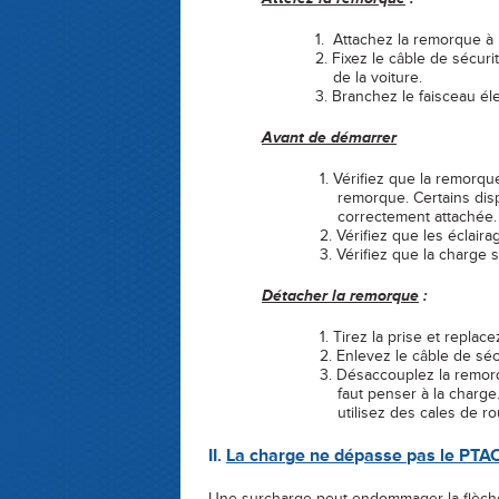
1. Attachez la remorque à la bou
2. Fixez le câble de sécurité, ou la c
de la voiture.
3. Branchez le faisceau électrique en
Avant de démarrer
1. Vérifiez que la remorque est correc
remorque. Certains dispositifs d’att
correctement attachée.
2. Vérifiez que les éclairages de 
3. Vérifiez que la charge soit répart
Détacher la remor
q
ue
:
1. Tirez la prise et replacez-la 
2. Enlevez le câble de sécurit
3. Désaccouplez la remorque de la bo
faut penser à la charge. Ne vous lais
utilisez des cales de roues
II.
La char
g
e ne dé
p
asse
p
as le PTA
Une surcharge peut endommager la flèche,