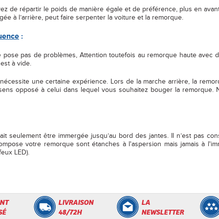
 de répartir le poids de manière égale et de préférence, plus en avant
ée à l’arrière, peut faire serpenter la voiture et la remorque.
uence
:
ne pose pas de problèmes, Attention toutefois au remorque haute avec d
est à vide.
cessite une certaine expérience. Lors de la marche arrière, la remorque
 sens opposé à celui dans lequel vous souhaitez bouger la remorque. 
ait seulement être immergée jusqu’au bord des jantes. Il n’est pas consei
mpose votre remorque sont étanches à l'aspersion mais jamais à l'imm
feux LED).
NT
LIVRAISON
LA
SÉ
48/72H
NEWSLETTER