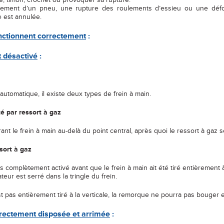
ement d’un pneu, une rupture des roulements d’essieu ou une déf
e est annulée.
nctionnent correctement
:
t désactivé
:
matique, il existe deux types de frein à main.
é par ressort à gaz
 frein à main au-delà du point central, après quoi le ressort à gaz se
sort à gaz
tement activé avant que le frein à main ait été tiré entièrement à la v
st serré dans la tringle du frein.
’est pas entièrement tiré à la verticale, la remorque ne pourra pas bouger 
rrectement dis
p
osée et arrimée
: