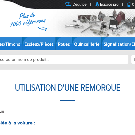
L'équipe
|
Espace pro
|
0
es/Timons
Essieux/Pièces
Roues
Quincaillerie
Signalisation/El
UTILISATION D'UNE REMORQUE
ue :
lée à la voiture
: