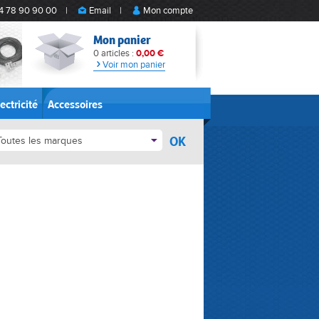
4 78 90 90 00
|
Email
|
Mon compte
Mon panier
0 articles :
0,00 €
Voir mon panier
ectricité
Accessoires
OK
Toutes les marques