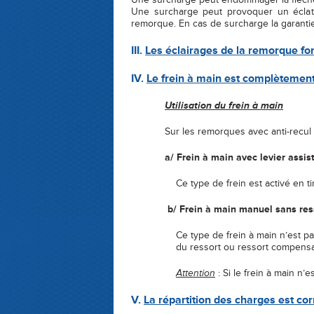
Une surcharge peut provoquer un éclat
remorque. En cas de surcharge la garanti
III.
Les éclaira
g
es de la remor
q
ue fo
IV.
Le frein à main est complètemen
Utilisation du frein à main
Sur les remorques avec anti-recul auto
a/ Frein à main avec levier assist
Ce type de frein est activé en tirant le
b/ Frein à main manuel sans res
Ce type de frein à main n’est pas complè
du ressort ou ressort compensateur e
Attention
: Si le frein à main n
V.
La ré
p
artition des char
g
es est co