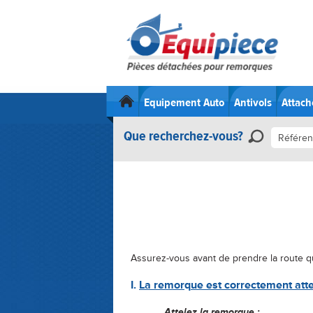
Equipement Auto
Antivols
Attach
Que recherchez-vous?
Assurez-vous avant de prendre la route q
I.
La remor
q
ue est correctement atte
Attelez la remor
q
ue
: