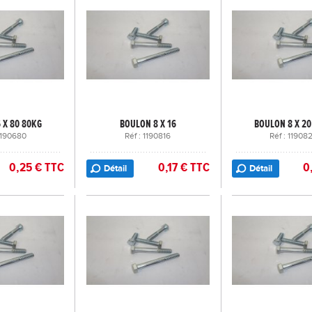
 X 80 80KG
BOULON 8 X 16
BOULON 8 X 20
 1190680
Réf : 1190816
Réf : 11908
0,25 € TTC
0,17 € TTC
0
Détail
Détail