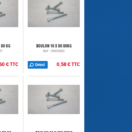
 80 KG
BOULON 10 X 80 80KG
71
Réf : 11901080
60 € TTC
0,58 € TTC
Détail