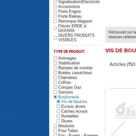
Signalisation/Electricité
Accessoires
Porte Engins
Porte Bateau
Remorque Magasin
Pièces ERDE &
DAXARA
Découvrez sur l
DIVERS PRODUITS
diverses référen
VISIBLES
VIS DE BO
TYPE DE PRODUIT
Arrimages
Stabilisation
Articles (15
Rampes de montée
Butées caoutchouc
Charnières
Coffres
Compas Gaz
Serrures
Boulonnerie
Vis de boulons
Ecrous divers
Caches écrous
Rondelles
Divers
Moulures
Pour Toiles
Eau - Eviers - Pompes