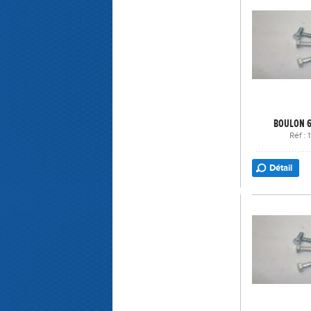
BOULON 6
Réf :
Détail