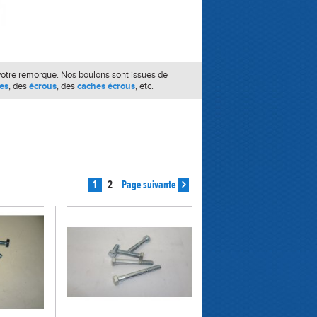
votre remorque. Nos boulons sont issues de
es
, des
écrous
, des
caches écrous
, etc.
1
2
Page suivante