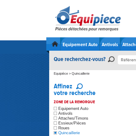
Equipement Auto
Antivols
Attach
Que recherchez-vous?
Equipièce
>
Quincaillerie
Affinez
votre recherche
ZONE DE LA REMORQUE
Equipement Auto
Antivols
Attaches/Timons
Essieux/Pièces
Roues
Quincaillerie