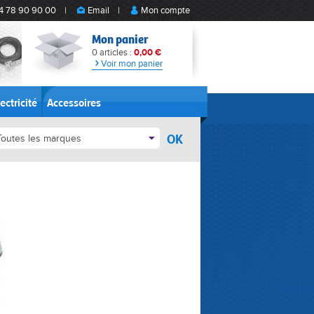
4 78 90 90 00
|
Email
|
Mon compte
Mon panier
0 articles :
0,00 €
Voir mon panier
ectricité
Accessoires
OK
Toutes les marques