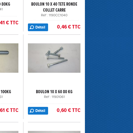
0 80KG
BOULON 10 X 40 TETE RONDE
41
COLLET CARRE
Réf : 1190CC1040
,41 € TTC
0,46 € TTC
Détail
 100KG
BOULON 10 X 60 80 KG
51
Réf : 11901061
,61 € TTC
0,60 € TTC
Détail