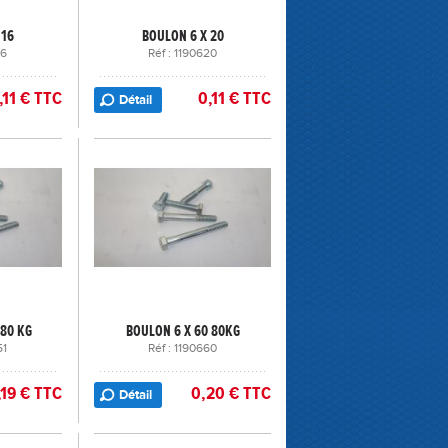
 16
BOULON 6 X 20
16
Réf : 1190620
,11 € TTC
0,11 € TTC
Détail
 80 KG
BOULON 6 X 60 80KG
51
Réf : 1190660
,19 € TTC
0,20 € TTC
Détail