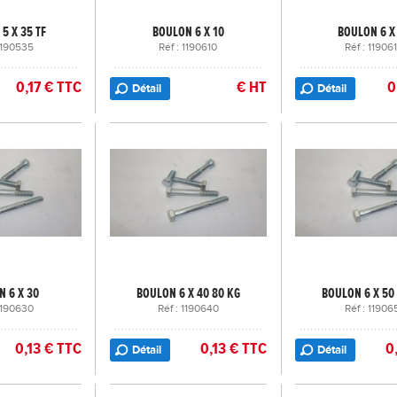
5 X 35 TF
BOULON 6 X 10
BOULON 6 X
 1190535
Réf : 1190610
Réf : 11906
0,17 € TTC
€ HT
0
Détail
Détail
 6 X 30
BOULON 6 X 40 80 KG
BOULON 6 X 50
 1190630
Réf : 1190640
Réf : 11906
0,13 € TTC
0,13 € TTC
0
Détail
Détail