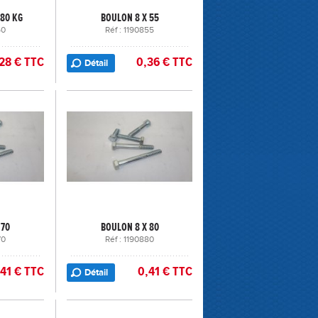
 80 KG
BOULON 8 X 55
50
Réf : 1190855
28 € TTC
0,36 € TTC
Détail
 70
BOULON 8 X 80
70
Réf : 1190880
,41 € TTC
0,41 € TTC
Détail