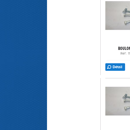
BOULON
Réf : 
Détail