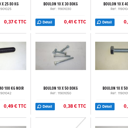
 X 25 80 KG
BOULON 10 X 30 80KG
BOULON 10 X 4
11901025
Réf : 11901030
Réf : 119010
0,37 € TTC
0,41 € TTC
0
Détail
Détail
40 100 KG NOIR
BOULON 10 X 50 80KG
BOULON 10 X 50
11901042
Réf : 11901050
Réf : 119010
0,49 € TTC
0,38 € TTC
0
Détail
Détail