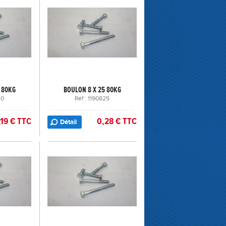
 80KG
BOULON 8 X 25 80KG
20
Réf : 1190825
,19 € TTC
0,28 € TTC
Détail