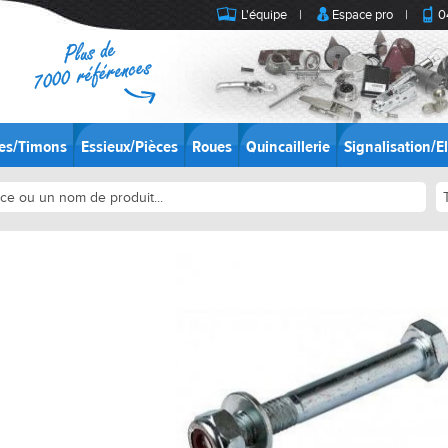
L'équipe
|
Espace pro
|
0
es/Timons
Essieux/Pièces
Roues
Quincaillerie
Signalisation/El