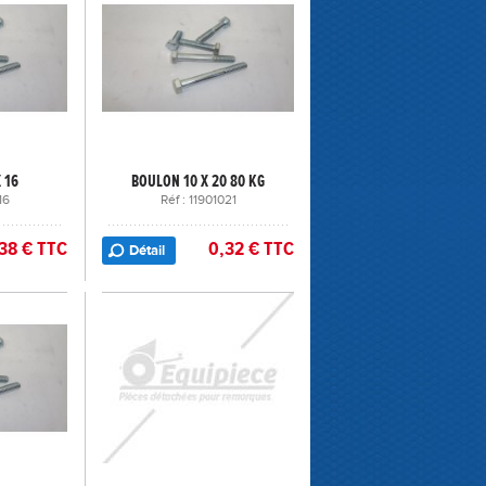
 16
BOULON 10 X 20 80 KG
16
Réf : 11901021
38 € TTC
0,32 € TTC
Détail