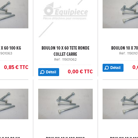
 X 60 100 KG
BOULON 10 X 60 TETE RONDE
BOULON 10 X 70
11901063
COLLET CARRE
Réf : 119010
Réf : 11901062
0,85 € TTC
0,
Détail
0,00 € TTC
Détail