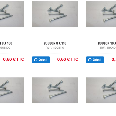
 8 X 100
BOULON 8 X 110
BOULON 10 X
11908100
Réf : 11908110
Réf : 119010
0,60 € TTC
0,60 € TTC
0,
Détail
Détail