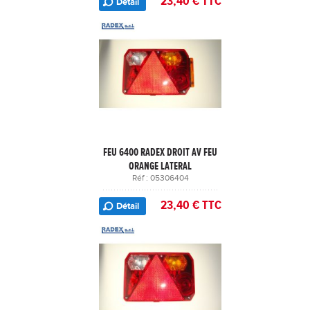
23,40 € TTC
Détail
FEU 6400 RADEX DROIT AV FEU
ORANGE LATERAL
Réf : 05306404
23,40 € TTC
Détail