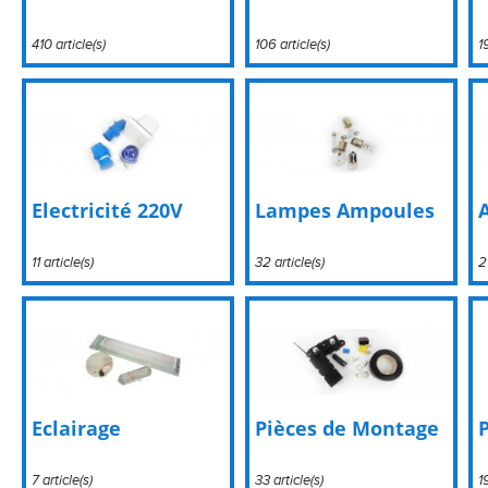
410 article(s)
106 article(s)
1
Electricité 220V
Lampes Ampoules
11 article(s)
32 article(s)
2
Eclairage
Pièces de Montage
7 article(s)
33 article(s)
1