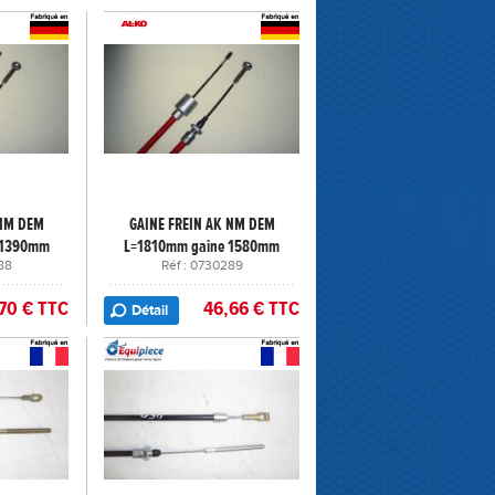
 NM DEM
GAINE FREIN AK NM DEM
 1390mm
L=1810mm gaine 1580mm
88
Réf : 0730289
70 € TTC
46,66 € TTC
Détail