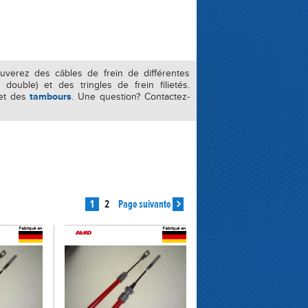
verez des câbles de frein de différentes
ouble) et des tringles de frein filietés.
et des
tambours
.
Une question? Contactez-
1
2
Page suivante