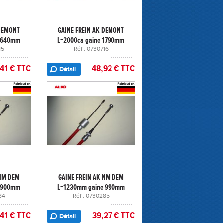
 DEMONT
GAINE FREIN AK DEMONT
 1640mm
L=2000ca gaine 1790mm
15
Réf : 0730716
,41 € TTC
48,92 € TTC
Détail
 NM DEM
GAINE FREIN AK NM DEM
e 900mm
L=1230mm gaine 990mm
84
Réf : 0730285
,41 € TTC
39,27 € TTC
Détail