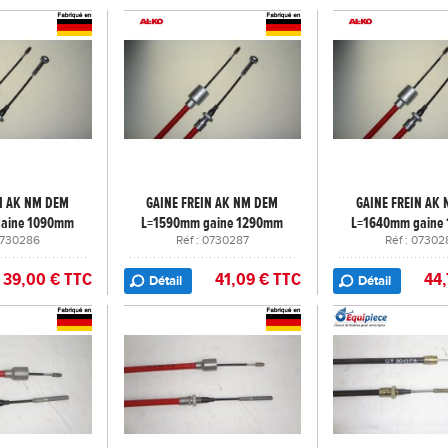
N AK NM DEM
GAINE FREIN AK NM DEM
GAINE FREIN AK
aine 1090mm
L=1590mm gaine 1290mm
L=1640mm gaine
 0730286
Réf : 0730287
Réf : 07302
39,00 € TTC
41,09 € TTC
44,
Détail
Détail