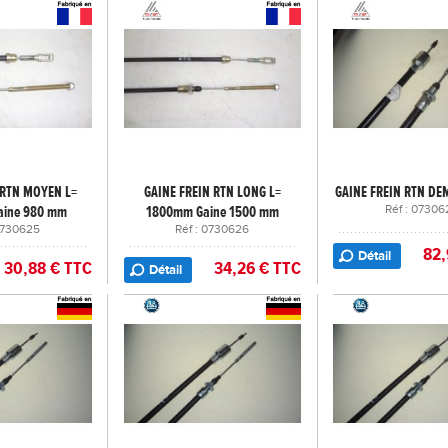
 RTN MOYEN L=
GAINE FREIN RTN LONG L=
GAINE FREIN RTN D
ine 980 mm
1800mm Gaine 1500 mm
Réf : 07306
 0730625
Réf : 0730626
82,
Détail
30,88 € TTC
34,26 € TTC
Détail