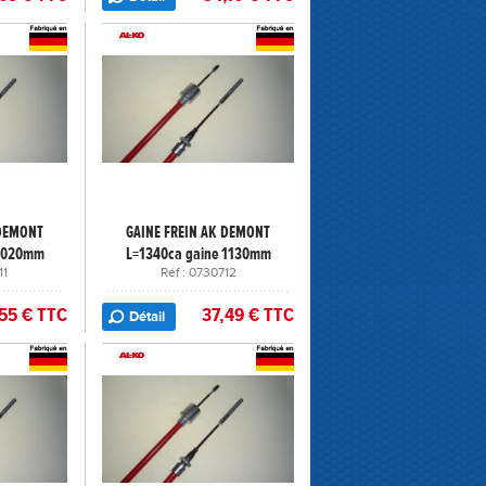
 DEMONT
GAINE FREIN AK DEMONT
 1020mm
L=1340ca gaine 1130mm
11
Réf : 0730712
55 € TTC
37,49 € TTC
Détail