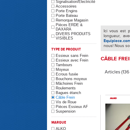
Signalisation/Electricité
Accessoires
Porte Engins
Porte Bateau
Remorque Magasin
Pièces ERDE &
DAXARA
Ici vous est
DIVERS PRODUITS
longueur, ave
VISIBLES
Equipiece.co
nous! Nous so
TYPE DE PRODUIT
Essieux sans Frein
CÂBLE FRE
Essieux avec Frein
Tambours
Moyeux
Articles (136
Ecrous fusée
Bouchons moyeux
Mâchoires Frein
Roulements
Bagues étanch
Câble Frein
Vis de Roue
Pièces Essieux AF
Suspension
MARQUE
ALKO