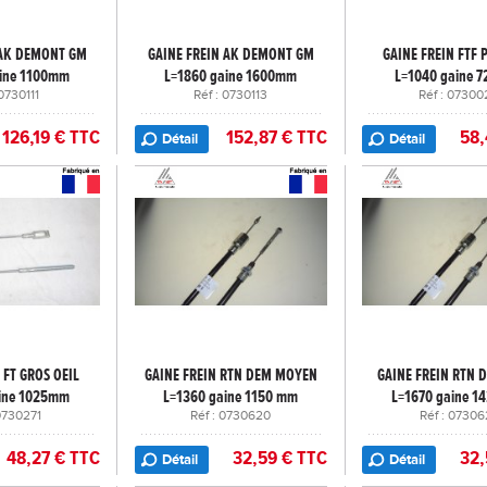
 AK DEMONT GM
GAINE FREIN AK DEMONT GM
GAINE FREIN FTF P
ine 1100mm
L=1860 gaine 1600mm
L=1040 gaine 
 0730111
Réf : 0730113
Réf : 07300
126,19 € TTC
152,87 € TTC
58,
Détail
Détail
 FT GROS OEIL
GAINE FREIN RTN DEM MOYEN
GAINE FREIN RTN 
ine 1025mm
L=1360 gaine 1150 mm
L=1670 gaine 1
 0730271
Réf : 0730620
Réf : 07306
48,27 € TTC
32,59 € TTC
32,
Détail
Détail