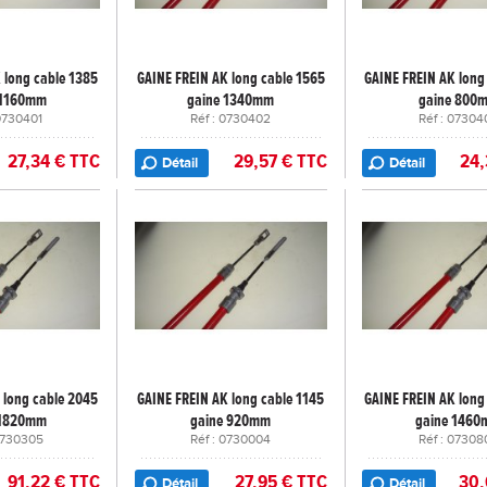
 long cable 1385
GAINE FREIN AK long cable 1565
GAINE FREIN AK long
 1160mm
gaine 1340mm
gaine 800
 0730401
Réf : 0730402
Réf : 07304
27,34 € TTC
29,57 € TTC
24,
Détail
Détail
 long cable 2045
GAINE FREIN AK long cable 1145
GAINE FREIN AK long
 1820mm
gaine 920mm
gaine 146
 0730305
Réf : 0730004
Réf : 07308
91,22 € TTC
27,95 € TTC
30,
Détail
Détail