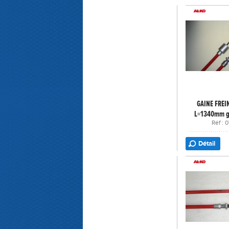
GAINE FREI
L=1340mm g
Réf :
Détail