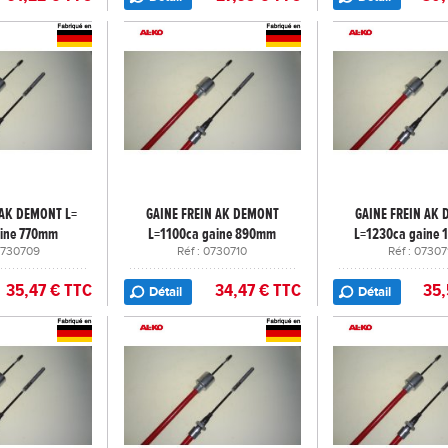
 AK DEMONT L=
GAINE FREIN AK DEMONT
GAINE FREIN AK
ine 770mm
L=1100ca gaine 890mm
L=1230ca gaine
 0730709
Réf : 0730710
Réf : 07307
35,47 € TTC
34,47 € TTC
35,
Détail
Détail