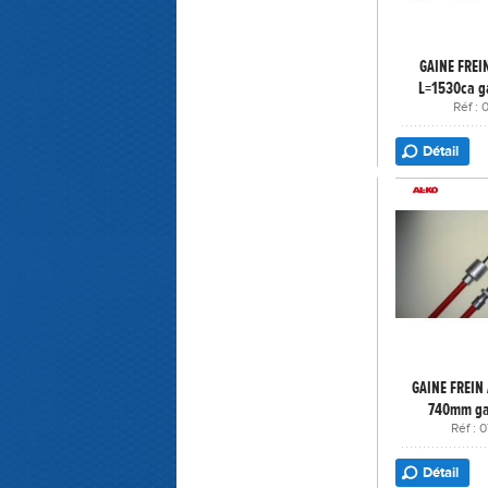
GAINE FREI
L=1530ca g
Réf :
Détail
GAINE FREIN
740mm ga
Réf :
Détail