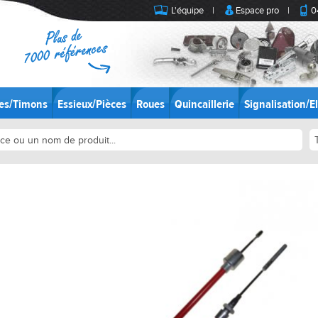
L'équipe
|
Espace pro
|
0
es/Timons
Essieux/Pièces
Roues
Quincaillerie
Signalisation/El