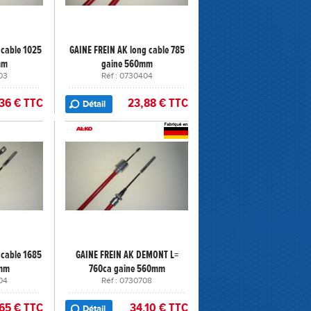
 cable 1025
GAINE FREIN AK long cable 785
mm
gaine 560mm
03
Réf : 0730404
36 € TTC
23,88 € TTC
Détail
 cable 1685
GAINE FREIN AK DEMONT L=
0mm
760ca gaine 560mm
04
Réf : 0730708
65 € TTC
34,10 € TTC
Détail