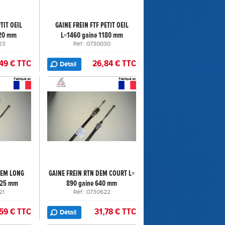
TIT OEIL
GAINE FREIN FTF PETIT OEIL
720 mm
L=1460 gaine 1180 mm
23
Réf : 0730030
49 € TTC
26,84 € TTC
Détail
DEM LONG
GAINE FREIN RTN DEM COURT L=
425 mm
890 gaine 640 mm
21
Réf : 0730622
59 € TTC
31,78 € TTC
Détail