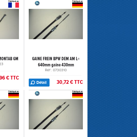
EMONTAB GM
GAINE FREIN BPW DEM AM L=
23
640mm gaine 430mm
Réf : 0730310
96 € TTC
30,72 € TTC
Détail