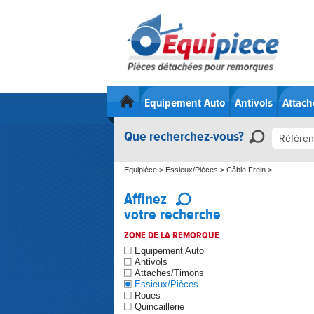
Equipement Auto
Antivols
Attach
Que recherchez-vous?
Equipièce
>
Essieux/Pièces
>
Câble Frein
>
Affinez
votre recherche
ZONE DE LA REMORQUE
Equipement Auto
Antivols
Attaches/Timons
Essieux/Pièces
Roues
Quincaillerie