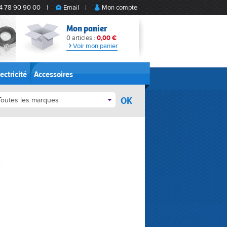
4 78 90 90 00
|
Email
|
Mon compte
Mon panier
0 articles :
0,00 €
Voir mon panier
ectricité
Accessoires
OK
Toutes les marques