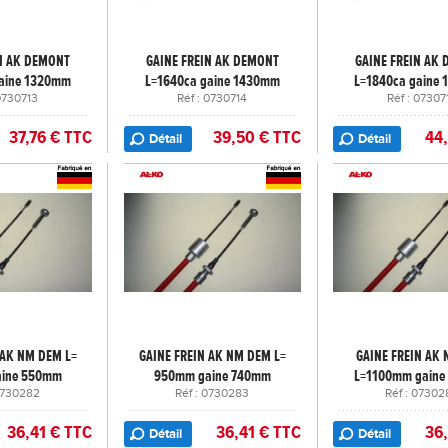
N AK DEMONT
GAINE FREIN AK DEMONT
GAINE FREIN AK
aine 1320mm
L=1640ca gaine 1430mm
L=1840ca gaine
 0730713
Réf : 0730714
Réf : 07307
37,76 € TTC
39,50 € TTC
44
Détail
Détail
 AK NM DEM L=
GAINE FREIN AK NM DEM L=
GAINE FREIN AK
ine 550mm
950mm gaine 740mm
L=1100mm gain
 0730282
Réf : 0730283
Réf : 07302
36,41 € TTC
36,41 € TTC
36
Détail
Détail