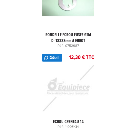
RONDELLE ECROU FUSEE GSM
D=18X33mm A ERGOT
Réf : 0752987
12,30 € TTC
Détail
ECROU CRENEAU 14
Réf : 1190EK14