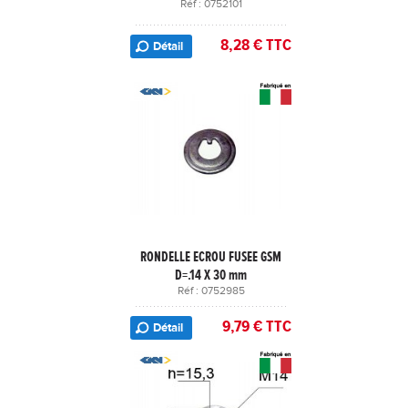
Réf : 0752101
8,28 € TTC
Détail
RONDELLE ECROU FUSEE GSM
D=.14 X 30 mm
Réf : 0752985
9,79 € TTC
Détail