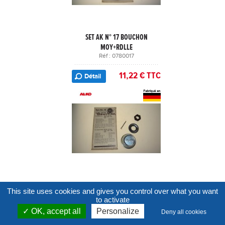
SET AK N° 17 BOUCHON
MOY+RDLLE
Réf : 0780017
11,22 € TTC
Détail
SET AK N° 16 BOUCHON
This site uses cookies and gives you control over what you want
MOY+RDLLE
to activate
Réf : 0780016
OK, accept all
Personalize
Deny all cookies   
8,33 € TTC
Détail