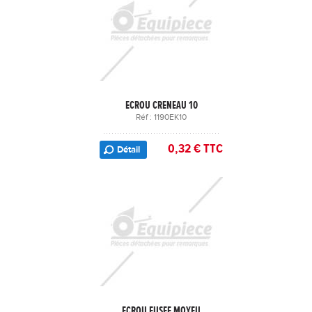
ECROU CRENEAU 10
Réf : 1190EK10
0,32 € TTC
Détail
ECROU FUSEE MOYEU