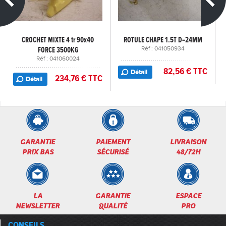
CROCHET MIXTE 4 tr 90x40
ROTULE CHAPE 1.5T D=24MM
FORCE 3500KG
Réf : 041050934
Réf : 041060024
82,56 € TTC
Détail
234,76 € TTC
Détail
GARANTIE
PAIEMENT
LIVRAISON
PRIX BAS
SÉCURISÉ
48/72H
LA
GARANTIE
ESPACE
NEWSLETTER
QUALITÉ
PRO
CONSEILS