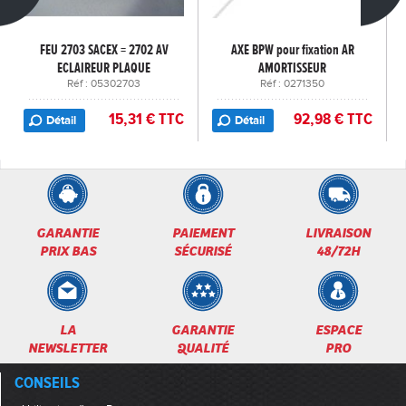
FEU 2703 SACEX = 2702 AV
AXE BPW pour fixation AR
ECLAIREUR PLAQUE
AMORTISSEUR
Réf : 05302703
Réf : 0271350
15,31 € TTC
92,98 € TTC
Détail
Détail
GARANTIE
PAIEMENT
LIVRAISON
PRIX BAS
SÉCURISÉ
48/72H
LA
GARANTIE
ESPACE
NEWSLETTER
QUALITÉ
PRO
CONSEILS