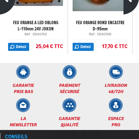
FEU ORANGE A LED OBLONG
FEU ORANGE ROND ENCASTRE
L=110mm 24V JOKON
D=95mm
Réf : 0540150
Réf : 0540195
25,04 € TTC
17,70 € TTC
Détail
Détail
GARANTIE
PAIEMENT
LIVRAISON
PRIX BAS
SÉCURISÉ
48/72H
LA
GARANTIE
ESPACE
NEWSLETTER
QUALITÉ
PRO
CONSEILS