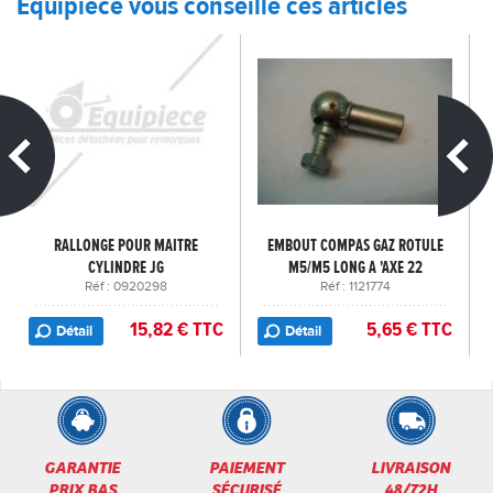
Equipiece vous conseille ces articles
RALLONGE POUR MAITRE
EMBOUT COMPAS GAZ ROTULE
CYLINDRE JG
M5/M5 LONG A 'AXE 22
Réf : 0920298
Réf : 1121774
15,82 € TTC
5,65 € TTC
Détail
Détail
GARANTIE
PAIEMENT
LIVRAISON
PRIX BAS
SÉCURISÉ
48/72H