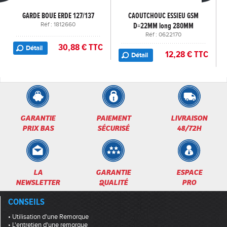
GARDE BOUE ERDE 127/137
CAOUTCHOUC ESSIEU GSM
Réf : 1812660
D=22MM long 280MM
Réf : 0622170
30,88 € TTC
Détail
12,28 € TTC
Détail
GARANTIE
PAIEMENT
LIVRAISON
PRIX BAS
SÉCURISÉ
48/72H
LA
GARANTIE
ESPACE
NEWSLETTER
QUALITÉ
PRO
CONSEILS
• Utilisation d'une Remorque
• L'entretien d'une remorque